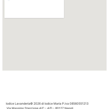
Iodice Lavanderia© 2026 di Iodice Maria P.iva 08560551213
Via Massimo Stanzione 4/C - 4/D - 80127 Napoli